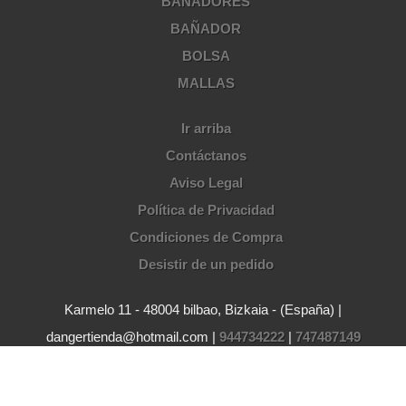
BAÑADORES
BAÑADOR
BOLSA
MALLAS
Ir arriba
Contáctanos
Aviso Legal
Política de Privacidad
Condiciones de Compra
Desistir de un pedido
Karmelo 11 - 48004 bilbao, Bizkaia - (España) |
dangertienda@hotmail.com |
944734222
|
747487149
Horario:
10:30-13:45 17:00-20:15 |
Tiempo de Entrega:
2
dias