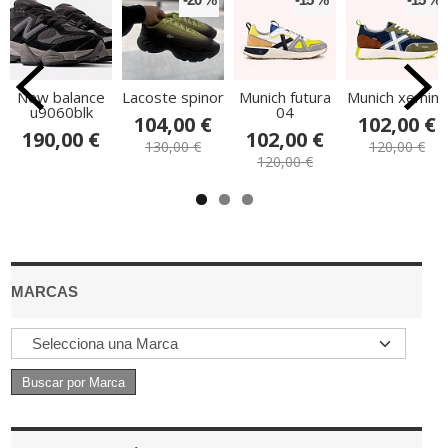
New balance
Lacoste spinor
Munich futura
Munich xemine
u9060blk
04
104,00 €
102,00 €
190,00 €
102,00 €
130,00 €
120,00 €
120,00 €
MARCAS