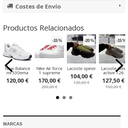
Costes de Envío
Productos Relacionados
-15 %
-20 %
-15 %
New Balance
Nike Air force
Lacoste spinor
Lacoste élite
mr530ema
1 supreme
active 126
104,00 €
120,00 €
170,00 €
127,50 €
130,00 €
200,00 €
150,00 €
MARCAS