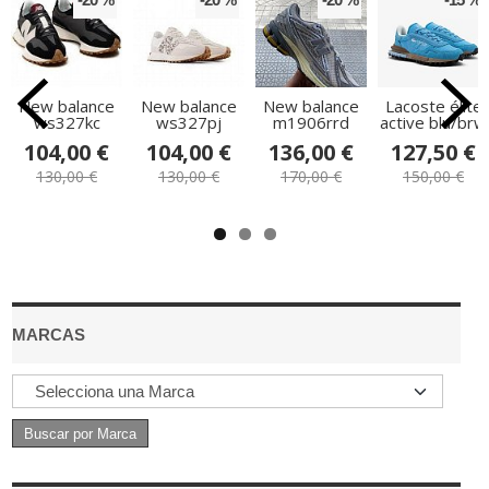
New balance
New balance
New balance
Lacoste élite
ws327kc
ws327pj
m1906rrd
active blu/brw
104,00 €
104,00 €
136,00 €
127,50 €
130,00 €
130,00 €
170,00 €
150,00 €
MARCAS