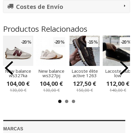
Costes de Envío
Productos Relacionados
-20 %
-20 %
-15 %
-20 %
New balance
New balance
Lacoste élite
Lacoste club
ws327ka
ws327pj
active 1263
low
104,00 €
104,00 €
127,50 €
112,00 €
130,00 €
130,00 €
150,00 €
140,00 €
MARCAS