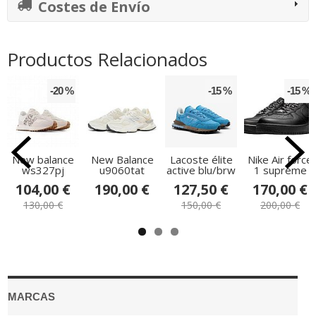
Costes de Envío
Productos Relacionados
-20 %
-15 %
-15 %
New balance
New Balance
Lacoste élite
Nike Air force
ws327pj
u9060tat
active blu/brw
1 supreme
104,00 €
190,00 €
127,50 €
170,00 €
130,00 €
150,00 €
200,00 €
MARCAS